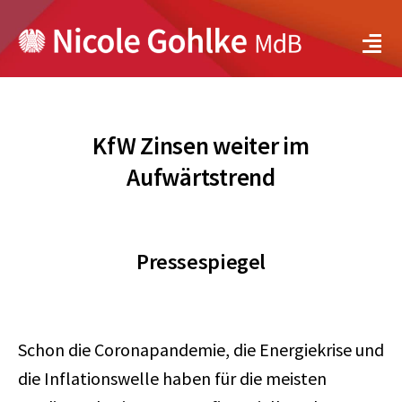
Zum
Inhalt
Tog
springen
Navi
Über mich
KfW Zinsen weiter im
Meine Positionen
Aufwärtstrend
Bundestag
Bayern
Pressespiegel
Aktuelles
Schon die Coronapandemie, die Energiekrise und
Service
die Inflationswelle haben für die meisten