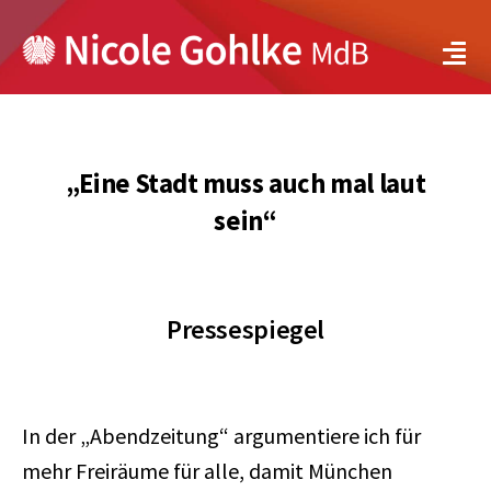
Zum
Inhalt
Tog
springen
Navi
Über mich
Meine Positionen
„Eine Stadt muss auch mal laut
sein“
Bundestag
Bayern
Pressespiegel
Aktuelles
In der „Abendzeitung“ argumentiere ich für
Service
mehr Freiräume für alle, damit München