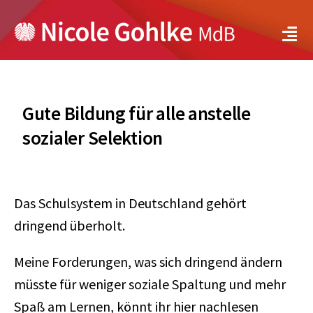
Zum
Inhalt
Tog
springen
Navi
Über mich
Gute Bildung für alle anstelle
Meine Positionen
sozialer Selektion
Bundestag
Bayern
Das Schulsystem in Deutschland gehört
dringend überholt.
Aktuelles
Meine Forderungen, was sich dringend ändern
müsste für weniger soziale Spaltung und mehr
Service
Spaß am Lernen, könnt ihr hier nachlesen