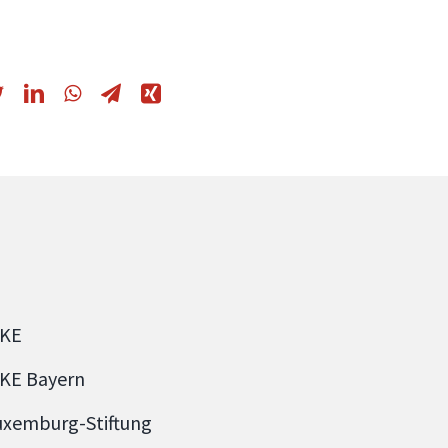
NKE
NKE Bayern
uxemburg-Stiftung